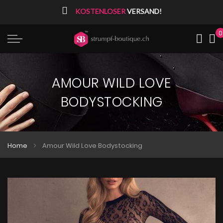
⠀
KOSTENLOSER
VERSAND!
0
Me
AMOUR WILD LOVE
BODYSTOCKING
Home
Amour Wild Love Bodystocking
Zum
Zum
Ende
Anfang
der
der
Bildgalerie
Bildgalerie