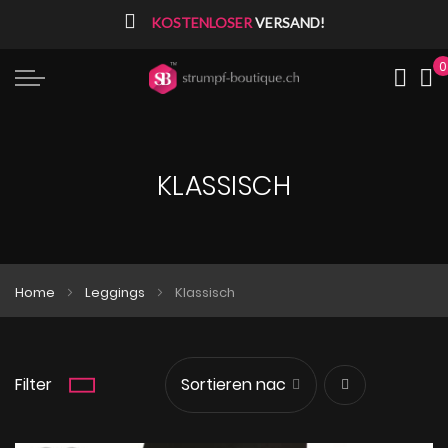
⠀
KOSTENLOSER
VERSAND!
0
Me
KLASSISCH
Home
Leggings
Klassisch
Filter
Absteigend
sortieren