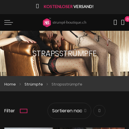
⠀
KOSTENLOSER
VERSAND!
0
Me
STRAPSSTRÜMPFE
Home
Strümpfe
Strapsstrümpfe
Filter
Absteigend
sortieren