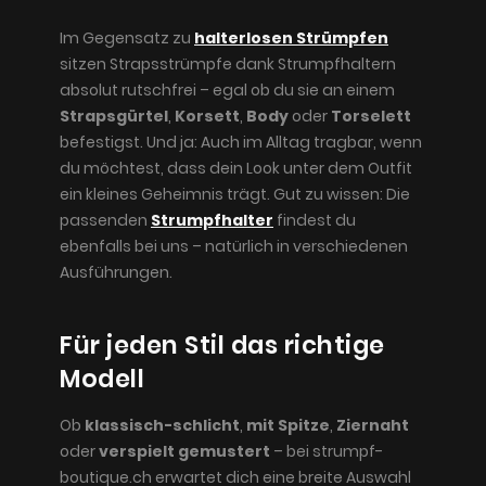
Im Gegensatz zu
halterlosen Strümpfen
sitzen Strapsstrümpfe dank Strumpfhaltern
absolut rutschfrei – egal ob du sie an einem
Strapsgürtel
,
Korsett
,
Body
oder
Torselett
befestigst. Und ja: Auch im Alltag tragbar, wenn
du möchtest, dass dein Look unter dem Outfit
ein kleines Geheimnis trägt. Gut zu wissen: Die
passenden
Strumpfhalter
findest du
ebenfalls bei uns – natürlich in verschiedenen
Ausführungen.
Für jeden Stil das richtige
Modell
Ob
klassisch-schlicht
,
mit Spitze
,
Ziernaht
oder
verspielt gemustert
– bei strumpf-
boutique.ch erwartet dich eine breite Auswahl