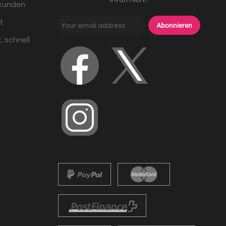
skunden
t
Abonnieren
, schnell