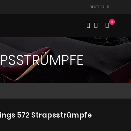
DEUTSCH
0
Mein W
APSSTRÜMPFE
kings 572 Strapsstrümpfe