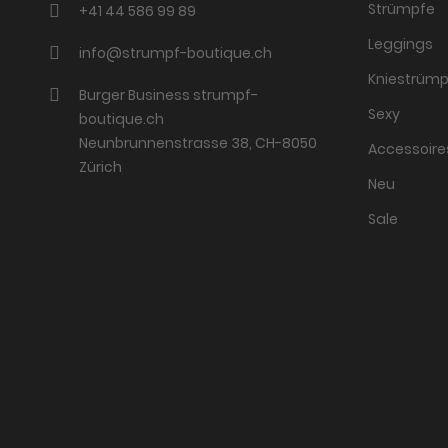
Strümpfe
+41 44 586 99 89
Leggings
info@strumpf-boutique.ch
Kniestrümp
Burger Business strumpf-
Sexy
boutique.ch
Neunbrunnenstrasse 38, CH-8050
Accessoire
Zürich
Neu
Sale