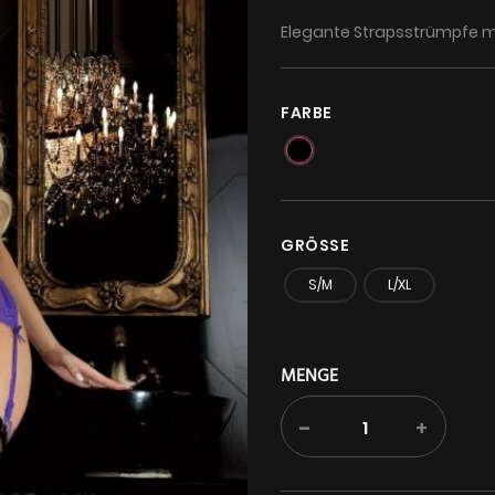
Elegante Strapsstrümpfe mi
FARBE
GRÖSSE
S/M
L/XL
MENGE
-
+