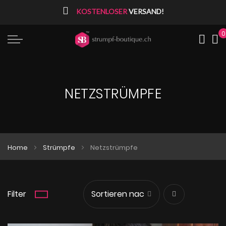
⠀
KOSTENLOSER
VERSAND!
0
Me
NETZSTRÜMPFE
Home
Strümpfe
Netzstrümpfe
Filter
Absteigend
sortieren