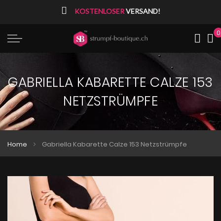
⠀
KOSTENLOSER
VERSAND!
0
Me
GABRIELLA KABARETTE CALZE 153
NETZSTRÜMPFE
Home
Gabriella Kabarette Calze 153 Netzstrümpfe
Zum
Zum
Ende
Anfang
der
der
Bildgalerie
Bildgalerie