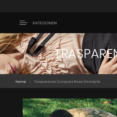
KATEGORIEN
TRASPARE
Home
Trasparenze Compass Rose Strümpfe
Zum
Zum
Ende
Anfang
der
der