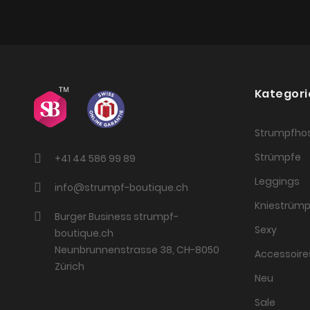
Kategori
Strumpfho
Strümpfe
+41 44 586 99 89
Leggings
info@strumpf-boutique.ch
Kniestrümp
Burger Business strumpf-
Sexy
boutique.ch
Neunbrunnenstrasse 38, CH-8050
Accessoire
Zürich
Neu
Sale