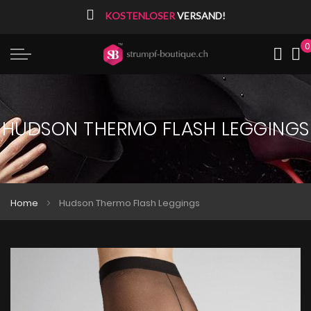
⠀
KOSTENLOSER
VERSAND!
0
Me
HUDSON THERMO FLASH LEGGINGS
Home
Hudson Thermo Flash Leggings
Zum
Zum
Ende
Anfang
der
der
Bildgalerie
Bildgalerie