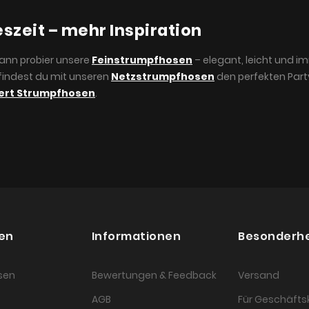
eszeit – mehr Inspiration
Dann probier unsere
Feinstrumpfhosen
– elegant, leicht und 
findest du mit unseren
Netzstrumpfhosen
den perfekten Partyf
ert Strumpfhosen
.
en
Informationen
Besonderh
sen
Bewertungen & Feedback
Versand
AGB
Für Geschäft