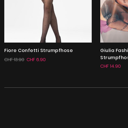
Fiore Confetti Strumpfhose
Giulia Fash
Strumpfho
CHF 13.90
CHF 6.90
CHF 14.90