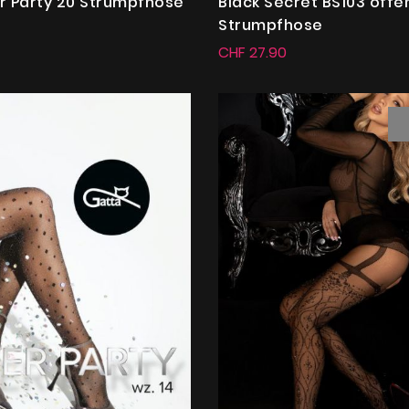
er Party 20 Strumpfhose
Black Secret BS103 offe
Strumpfhose
CHF 27.90