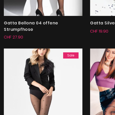
Gatta Bellona 04 offene
Gatta Silv
Strumpfhose
CHF 19.90
CHF 27.90
Sale