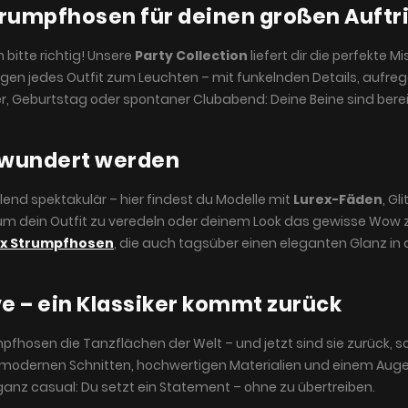
Strumpfhosen für deinen großen Auftri
 bitte richtig! Unsere
Party Collection
liefert dir die perfekte
gen jedes Outfit zum Leuchten – mit funkelnden Details, aufre
ster, Geburtstag oder spontaner Clubabend: Deine Beine sind berei
bewundert werden
end spektakulär – hier findest du Modelle mit
Lurex-Fäden
, Gl
 um dein Outfit zu veredeln oder deinem Look das gewisse Wow
ex Strumpfhosen
, die auch tagsüber einen eleganten Glanz in 
ve – ein Klassiker kommt zurück
mpfhosen die Tanzflächen der Welt – und jetzt sind sie zurück, s
mit modernen Schnitten, hochwertigen Materialien und einem Aug
ganz casual: Du setzt ein Statement – ohne zu übertreiben.