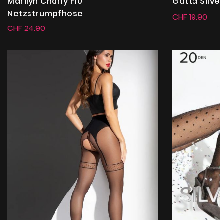
Marilyn Charly F10
Gatta Silv
Netzstrumpfhose
CHF 19.90
CHF 24.90