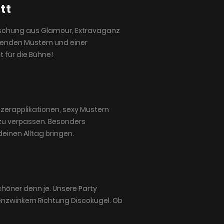
tt
 Mischung aus Glamour, Extravaganz
genden Mustern und einer
t für die Bühne!
itzerapplikationen, sexy Mustern
 zu verpassen. Besonders
deinen Alltag bringen.
chöner denn je. Unsere Party
enzwinkern Richtung Discokugel. Ob