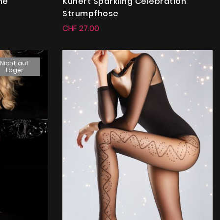
ne
Kunert Sparkling Celebration
Strumpfhose
CHF 27.00
Nicht auf
Lager