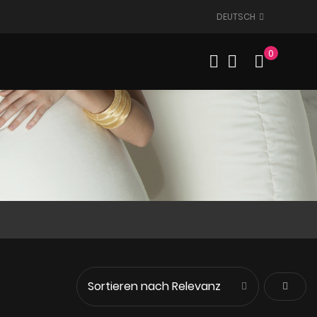
DEUTSCH
0
Mein W
Abstei