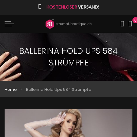
⠀
KOSTENLOSER
VERSAND!
0
Me
BALLERINA HOLD UPS 584
STRÜMPFE
Home
Ballerina Hold Ups 584 Strümpfe
Zum
Zum
Ende
Anfang
der
der
Bildgalerie
Bildgalerie