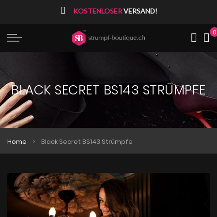
⠀
KOSTENLOSER
VERSAND!
0
Me
BLACK SECRET BS143 STRÜMPFE
Home
Black Secret BS143 Strümpfe
Zum
Zum
Ende
Anfang
der
der
Bildgalerie
Bildgalerie