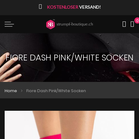
⠀
KOSTENLOSER
VERSAND!
0
Me
FIORE DASH PINK/WHITE SOCKEN
Home
Fiore Dash Pink/White Socken
Zum
Zum
Ende
Anfang
der
der
Bildgalerie
Bildgalerie