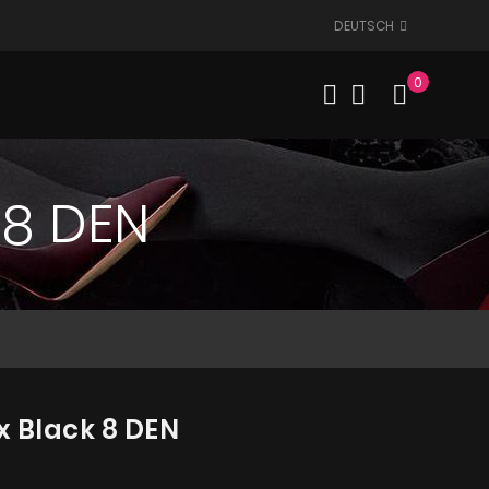
DEUTSCH
0
Mein W
 8 DEN
x Black 8 DEN