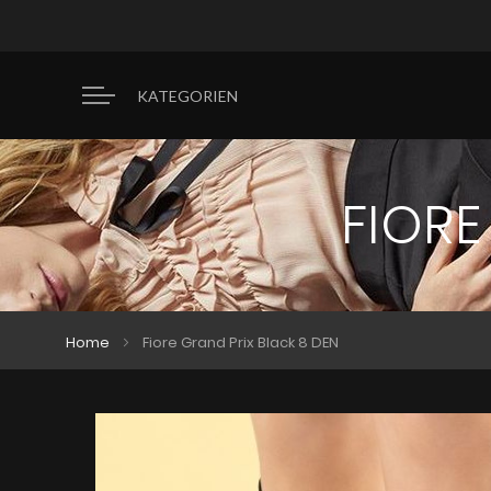
KATEGORIEN
FIORE
Home
Fiore Grand Prix Black 8 DEN
Zum
Zum
Ende
Anfang
der
der