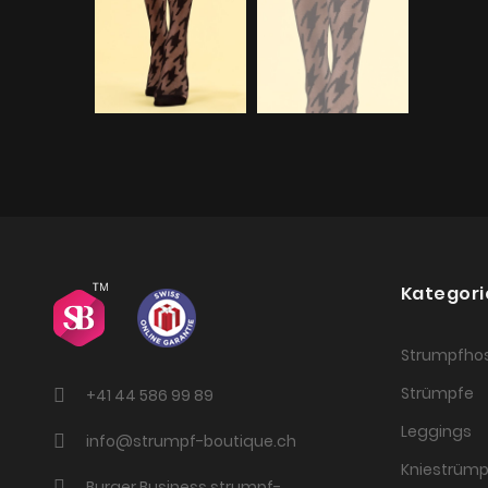
Kategori
Strumpfho
Strümpfe
+41 44 586 99 89
Leggings
info@strumpf-boutique.ch
Kniestrümp
Burger Business strumpf-