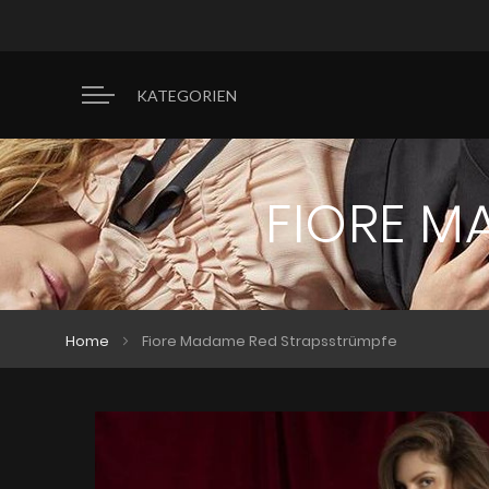
KATEGORIEN
FIORE M
Home
Fiore Madame Red Strapsstrümpfe
Zum
Zum
Ende
Anfang
der
der