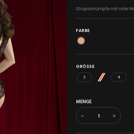
Strapsstrümpfe mit roter 
FARBE
GRÖSSE
2
3
4
MENGE
-
+