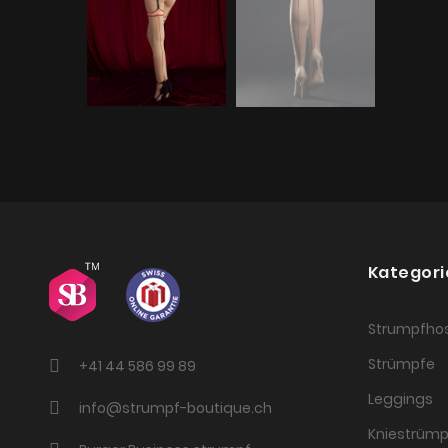
Kategori
Strumpfho
Strümpfe
+41 44 586 99 89
Leggings
info@strumpf-boutique.ch
Kniestrümp