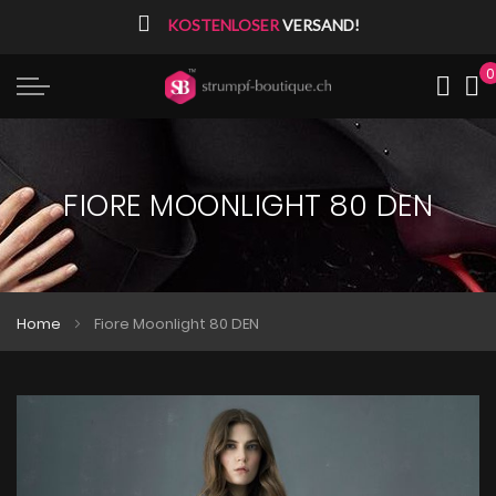
⠀
KOSTENLOSER
VERSAND!
0
Me
FIORE MOONLIGHT 80 DEN
Home
Fiore Moonlight 80 DEN
Zum
Zum
Ende
Anfang
der
der
Bildgalerie
Bildgalerie