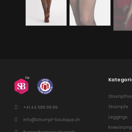
Kategori
Strumpfho
Strümpfe
+41 44 586 99 89
Leggings
info@strumpf-boutique.ch
Kniestrümp
Burger Business strumpf-