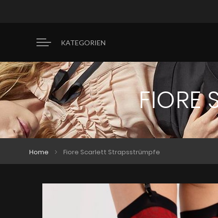
KATEGORIEN
FIORE 
Home
Fiore Scarlett Strapsstrümpfe
Zum
Zum
Ende
Anfang
der
der