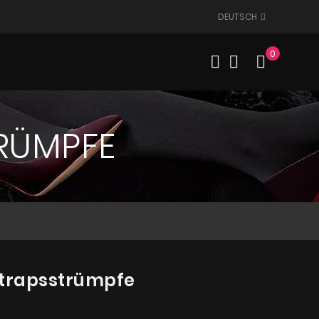
DEUTSCH
0
Mein W
TRÜMPFE
 Strapsstrümpfe