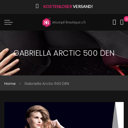
⠀
KOSTENLOSER
VERSAND!
0
Me
GABRIELLA ARCTIC 500 DEN
Home
Gabriella Arctic 500 DEN
Zum
Zum
Ende
Anfang
der
der
Bildgalerie
Bildgalerie