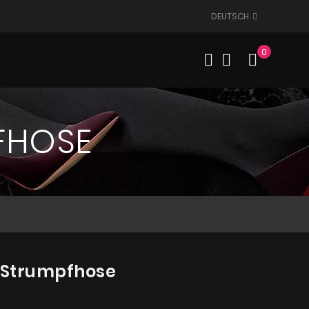
DEUTSCH
0
Mein W
FHOSE
y Strumpfhose