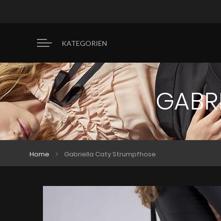
KATEGORIEN
GABR
Home
Gabriella Caty Strumpfhose
Zum
Zum
Ende
Anfang
der
der