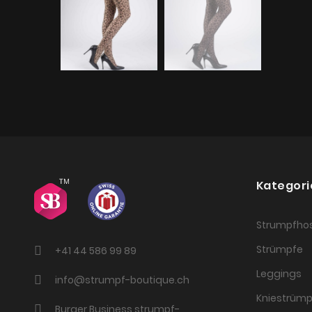
Kategori
Strumpfho
Strümpfe
+41 44 586 99 89
Leggings
info@strumpf-boutique.ch
Kniestrümp
Burger Business strumpf-