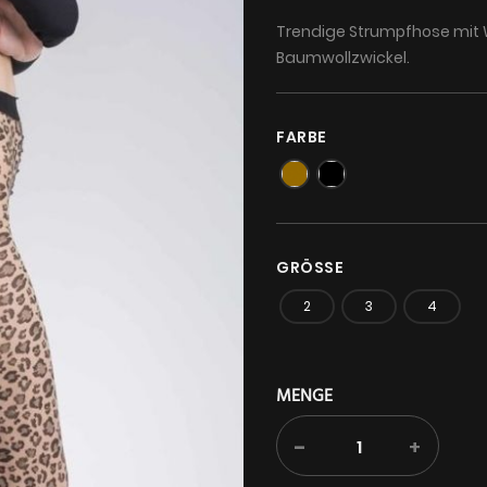
Trendige Strumpfhose mit W
Baumwollzwickel.
FARBE
GRÖSSE
2
3
4
MENGE
-
+