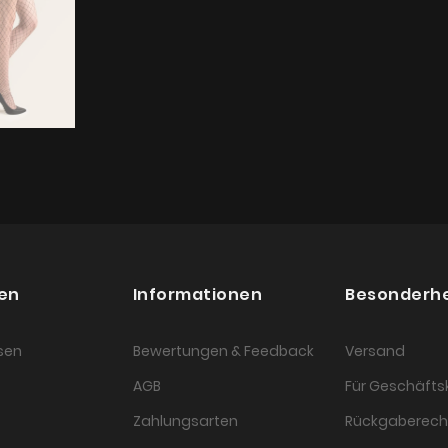
en
Informationen
Besonderh
sen
Bewertungen & Feedback
Versand
AGB
Für Geschäft
Zahlungsarten
Rückgaberech