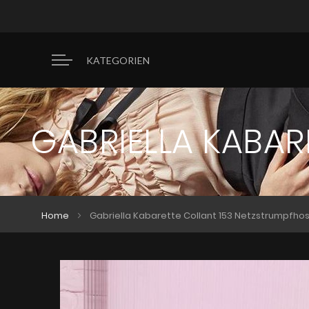
KATEGORIEN
GABRIELLA KABAR
Home
Gabriella Kabarette Collant 153 Netzstrumpfho
Zum
Zum
Ende
Anfang
der
der