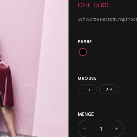
CHF 15.90
Schwarze Netzstrumpfhose
FARBE
GRÖSSE
1-2
3-4
MENGE
-
+