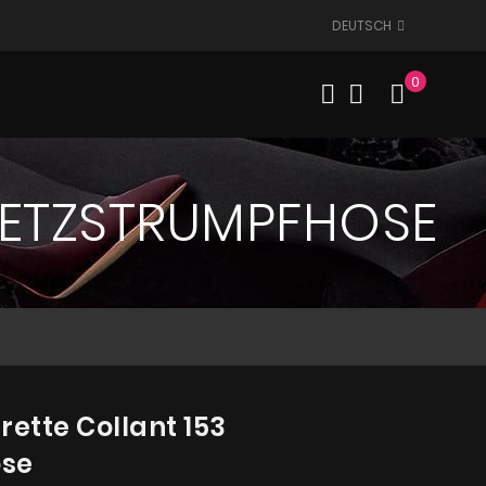
DEUTSCH
0
Mein W
 NETZSTRUMPFHOSE
rette Collant 153
ose