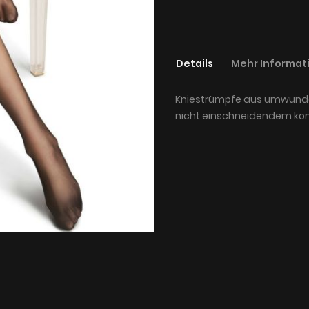
Details
Mehr Informat
Kniestrümpfe aus umwunden
nicht einschneidendem kom