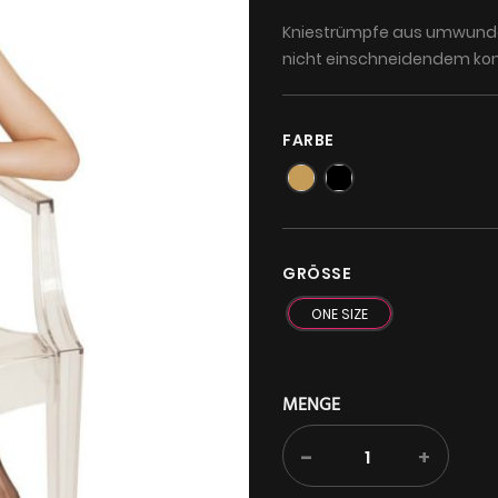
Kniestrümpfe aus umwunden
nicht einschneidendem kom
FARBE
GRÖSSE
ONE SIZE
MENGE
-
+