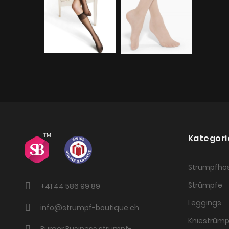
Kategori
Strumpfho
Strümpfe
+41 44 586 99 89
Leggings
info@strumpf-boutique.ch
Kniestrümp
Burger Business strumpf-