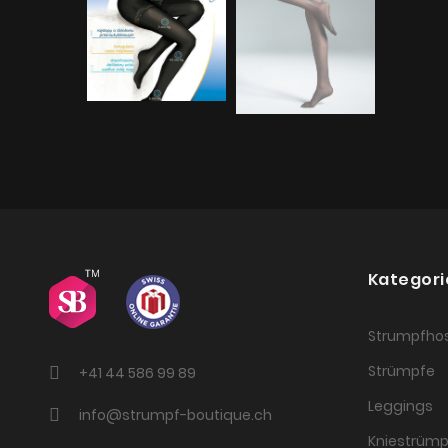
Kategori
Strumpfho
Strümpfe
+41 44 586 99 89
Leggings
info@strumpf-boutique.ch
Kniestrümp