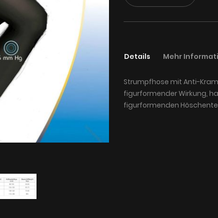
Details
Mehr Informat
Strumpfhose mit Anti-Kram
figurformender Wirkung, h
figurformenden Höschenteil