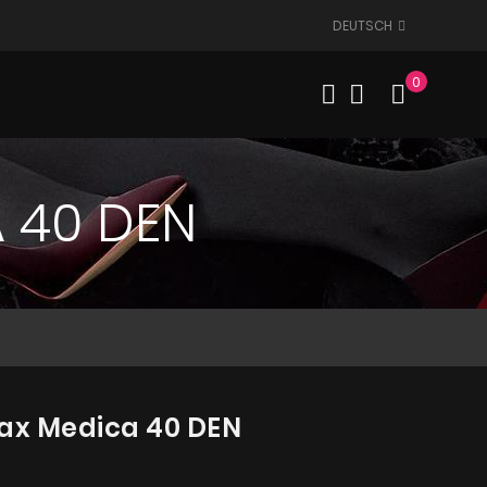
DEUTSCH
0
Mein W
 40 DEN
lax Medica 40 DEN