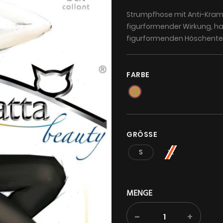
Strumpfhose mit Anti-Kram
figurformender Wirkung, h
figurformenden Höschenteil
FARBE
GRÖSSE
S
XL
MENGE
-
+