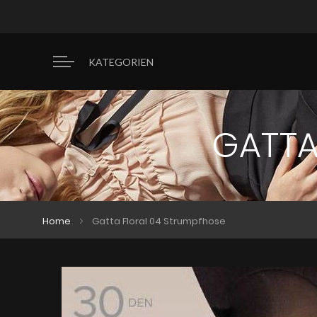
KATEGORIEN
GATTA
Home
Gatta Floral 04 Strumpfhose
Zum
Zum
Ende
Anfang
der
der