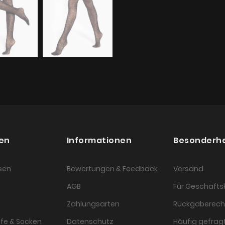
en
Informationen
Besonderh
sen
Bewertungen & Feedback
Versand
AGB
Für Geschäft
Zahlungsarten
Rückgaberech
fe & Socken
Datenschutz
Häufig gefragt