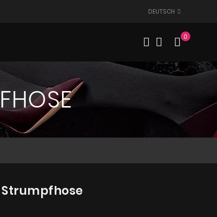
DEUTSCH
0
Mein W
PFHOSE
4 Strumpfhose