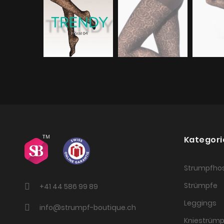
Kategori
Strumpfho
Strümpfe
+41 44 586 99 89
Leggings
info@strumpf-boutique.ch
Kniestrümp