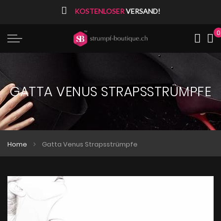
⠀
KOSTENLOSER
VERSAND!
0
Me
GATTA VENUS STRAPSSTRÜMPFE
Home
Gatta Venus Strapsstrümpfe
Zum
Zum
Ende
Anfang
der
der
Bildgalerie
Bildgalerie