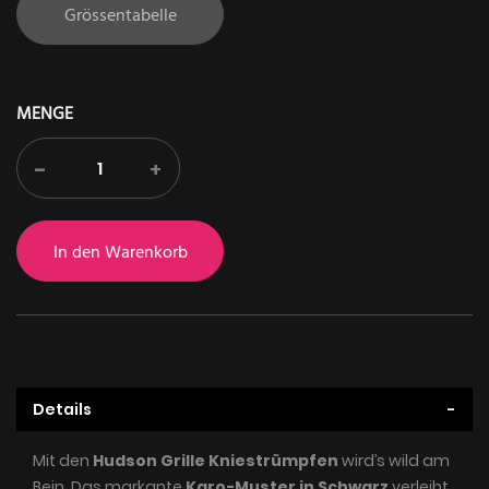
Grössentabelle
MENGE
-
+
In den Warenkorb
Details
Mit den
Hudson Grille Kniestrümpfen
wird’s wild am
Bein. Das markante
Karo-Muster in Schwarz
verleiht