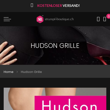
⠀
KOSTENLOSER
VERSAND!
0
Me
HUDSON GRILLE
Home
Hudson Grille
Zum
Zum
Ende
Anfang
der
der
Bildgalerie
Bildgalerie