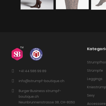
Kategori
Strumpfho
Strümpfe
+41 44 586 99 89
Leggings
info@strumpf-boutique.ch
Kniestrümp
Burger Business strumpf-
Sexy
boutique.ch
Neunbrunnenstrasse 38, CH-8050
Accessoire