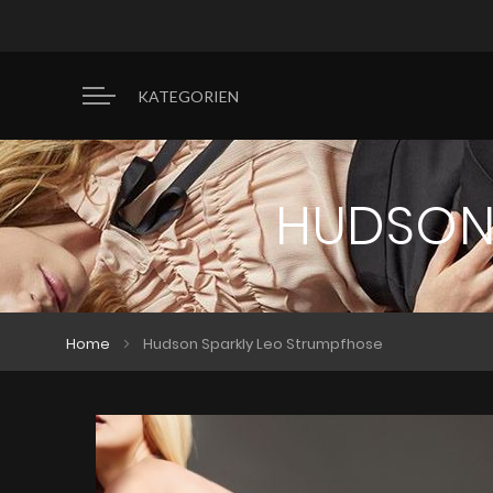
KATEGORIEN
HUDSON 
Home
Hudson Sparkly Leo Strumpfhose
Zum
Zum
Ende
Anfang
der
der