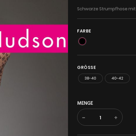
Schwarze Strumpfhose mit 
FARBE
GRÖSSE
38-40
40-42
MENGE
-
+