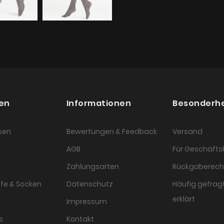
en
Informationen
Besonderh
sen
Bewertungen & Feedback
Versand
AGB
Für Geschäft
Zahlungsarten
Rückgaberech
fe & Socken
Datenschutz
Häufig gefragt
erklärt
Impressum
s
Kontakt