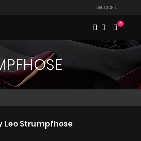
DEUTSCH
0
Mein W
UMPFHOSE
y Leo Strumpfhose