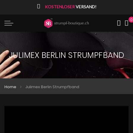
⠀
KOSTENLOSER
VERSAND!
0
Me
JULIMEX BERLIN STRUMPFBAND
Home
Julimex Berlin Strumpfband
Zum
Zum
Ende
Anfang
der
der
Bildgalerie
Bildgalerie