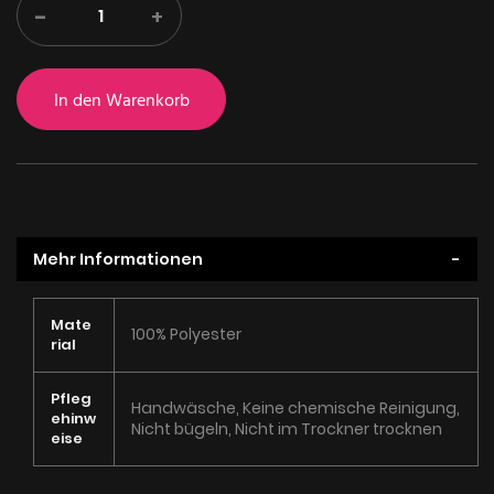
-
+
In den Warenkorb
Mehr Informationen
Mehr
Mate
100% Polyester
Informationen
rial
Pfleg
Handwäsche, Keine chemische Reinigung,
ehinw
Nicht bügeln, Nicht im Trockner trocknen
eise