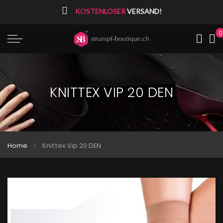
⠀
KOSTENLOSER
VERSAND!
0
Me
KNITTEX VIP 20 DEN
Home
Knittex Vip 20 DEN
Zum
Zum
Ende
Anfang
der
der
Bildgalerie
Bildgalerie