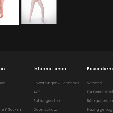
en
Informationen
Besonderh
sen
Bewertungen & Feedback
Versand
AGB
Für Geschäft
Zahlungsarten
Rückgaberech
fe & Socken
Datenschutz
Häufig gefragt