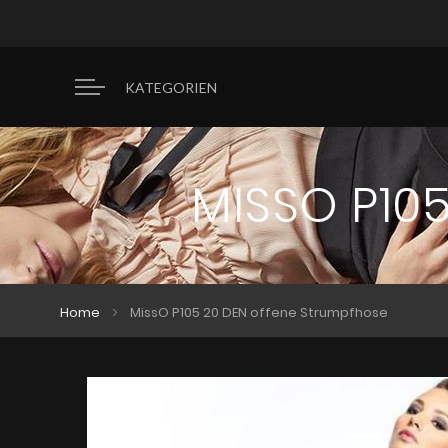
KATEGORIEN
MISSO P10
Home
MissO P105 20 DEN offene Strumpfhose
Zum
Zum
Ende
Anfang
der
der