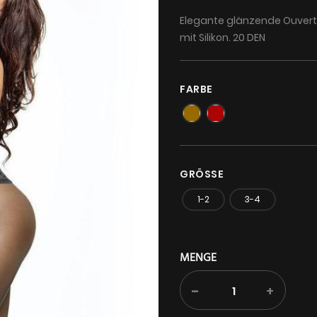
Elegante glänzende Ouvert 
mit Silikon. 20 DEN
FARBE
GRÖSSE
1-2
3-4
MENGE
-
+