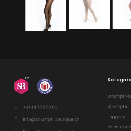
Kategori
Strumpfho
Strümpfe
+41 44 586 99 89
Leggings
info@strumpf-boutique.ch
Kniestrümp