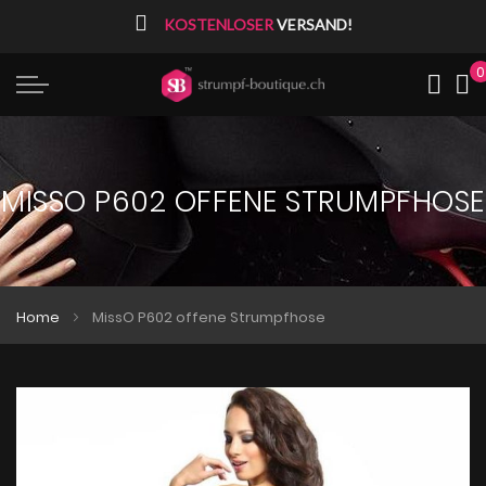
⠀
KOSTENLOSER
VERSAND!
0
Me
MISSO P602 OFFENE STRUMPFHOSE
Home
MissO P602 offene Strumpfhose
Zum
Zum
Ende
Anfang
der
der
Bildgalerie
Bildgalerie