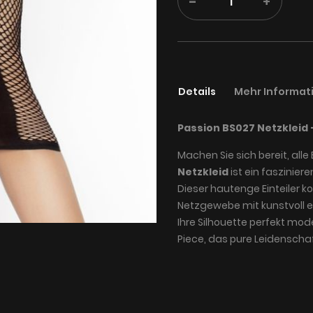
-
+
Details
Mehr Informat
Passion BS027 Netzkleid 
Machen Sie sich bereit, alle
Netzkleid
ist ein faszinie
Dieser hautenge Einteiler k
Netzgewebe mit kunstvoll e
Ihre Silhouette perfekt mod
Piece, das pure Leidenschaf