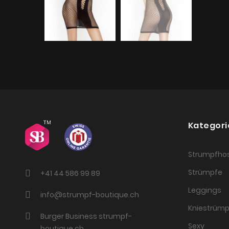
Kategori
Strumpfho
Strümpfe
+41 44 586 99 89
Leggings
info@strumpf-boutique.ch
Kniestrümp
Burger Business strumpf-
Sexy
boutique.ch