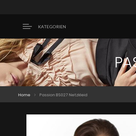
KATEGORIEN
PA
Home
Passion BS027 Netzkleid
Zum
Zum
Ende
Anfang
der
der