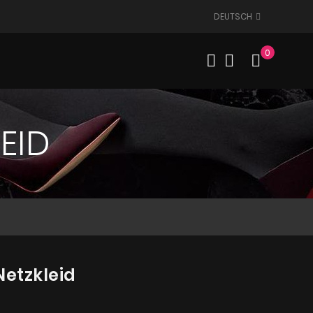
DEUTSCH
0
Mein W
EID
Netzkleid