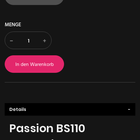
MENGE
-
+
In den Warenkorb
Details
Passion BS110