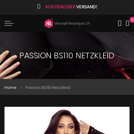
⠀
KOSTENLOSER
VERSAND!
0
Me
PASSION BS110 NETZKLEID
Home
Passion BS110 Netzkleid
Zum
Zum
Ende
Anfang
der
der
Bildgalerie
Bildgalerie