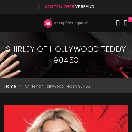
⠀
KOSTENLOSER
VERSAND!
0
Me
SHIRLEY OF HOLLYWOOD TEDDY
90453
Home
Shirley of Hollywood Teddy 90453
Zum
Zum
Ende
Anfang
der
der
Bildgalerie
Bildgalerie