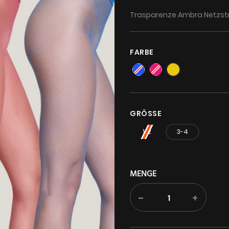
Trasparenze Ambra Netzstru
FARBE
GRÖSSE
1-2
3-4
MENGE
-
+