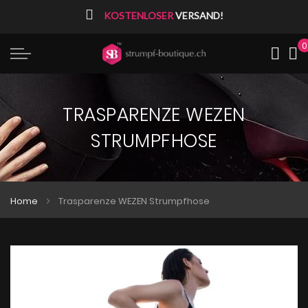
⠀
KOSTENLOSER
VERSAND!
0
Me
TRASPARENZE WEZEN
STRUMPFHOSE
Home
Trasparenze WEZEN Strumpfhose
Zum
Zum
Ende
Anfang
der
der
Bildgalerie
Bildgalerie