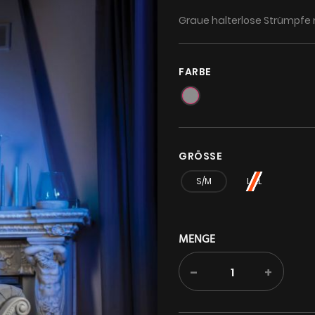
Graue halterlose Strümpfe 
FARBE
GRÖSSE
S/M
L/XL
MENGE
-
+