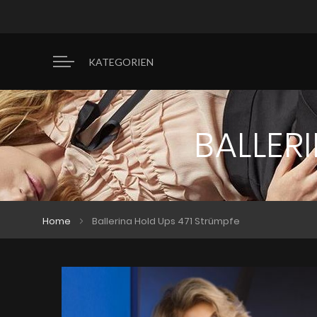
KATEGORIEN
BALLER
Home
Ballerina Hold Ups 471 Strümpfe
Zum
Zum
Ende
Anfang
der
der