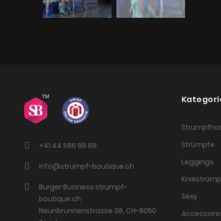
Kategori
Strumpfho
Strümpfe
+41 44 586 99 89
Leggings
info@strumpf-boutique.ch
Kniestrümp
Burger Business strumpf-
Sexy
boutique.ch
Neunbrunnenstrasse 38, CH-8050
Accessoire