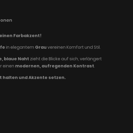
ionen
 einen Farbakzent!
pfe
in elegantem
Grau
vereinen Komfort und Stil.
e, blaue Naht
zieht die Blicke auf sich, verlängert
ür einen
modernen, aufregenden Kontrast
.
t halten und Akzente setzen.