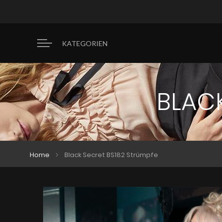
KATEGORIEN
BLACK
Home
Black Secret BS182 Strümpfe
Zum
Zum
Ende
Anfang
der
der