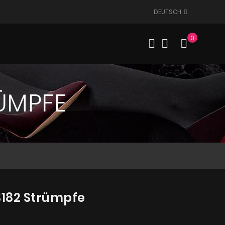
DEUTSCH
0
Mein W
RÜMPFE
S182 Strümpfe