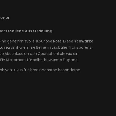
ionen
erstehliche Ausstrahlung.
 eine geheimnisvolle, luxuriöse Note. Diese
schwarze
Lurex
umhüllen Ihre Beine mit subtiler Transparenz,
de Abschluss an den Oberschenkeln wie ein
 Ein Statement für selbstbewusste Eleganz.
ch von Luxus für Ihren nächsten besonderen