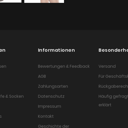
en
Informationen
Besonderh
sen
Bewertungen & Feedback
Versand
AGB
Für Geschäft
Zahlungsarten
Rückgaberech
fe & Socken
Datenschutz
Häufig gefragt
erklärt
Impressum
s
Kontakt
Geschichte der