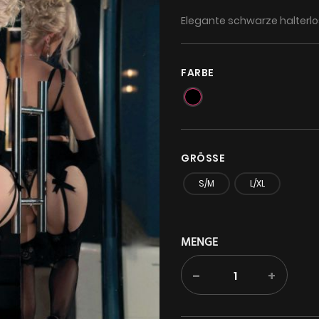
Elegante schwarze halterlo
FARBE
GRÖSSE
S/M
L/XL
MENGE
-
+