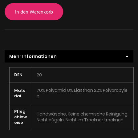
In den Warenkorb
Mehr Informationen
Mehr
DEN
20
Informationen
70% Polyamid 8% Elasthan 22% Polypropyle
Mate
rial
n
Pfleg
Handwäsche, Keine chemische Reinigung,
ehinw
Nicht bügeln, Nicht im Trockner trocknen
eise