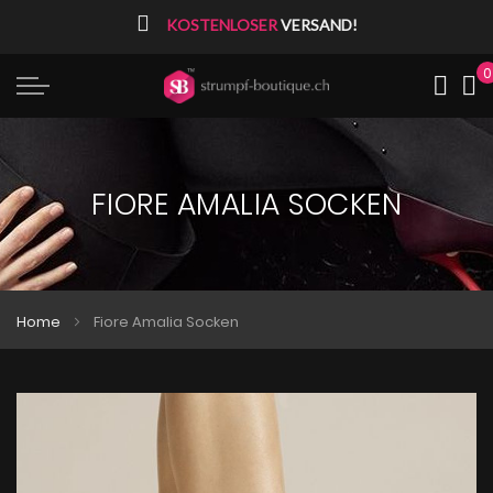
⠀
KOSTENLOSER
VERSAND!
0
Me
FIORE AMALIA SOCKEN
Home
Fiore Amalia Socken
Zum
Zum
Ende
Anfang
der
der
Bildgalerie
Bildgalerie