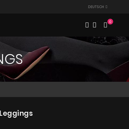
DEUTSCH
0
Mein W
NGS
 Leggings