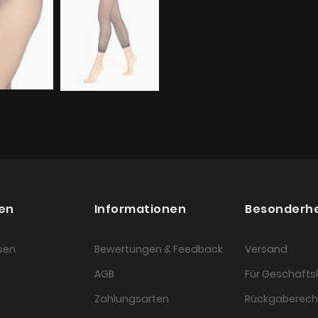
en
Informationen
Besonderh
sen
Bewertungen & Feedback
Versand
AGB
Für Geschäft
Zahlungsarten
Rückgaberech