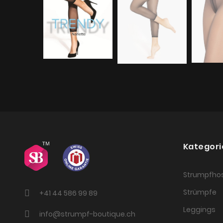
Kategori
Strumpfho
Strümpfe
+41 44 586 99 89
Leggings
info@strumpf-boutique.ch