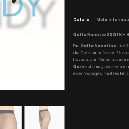
Details
Mehr Informat
Gatta Nanette 20 DEN – H
Die
Gatta Nanette
in der
2
die Optik einer feinen Strum
bevorzugen. Diese transpa
Garn
schmiegt sich wie eine
ebenmäßiges, mattes Finis