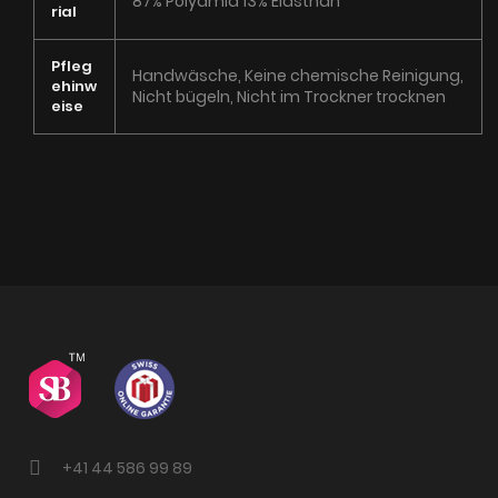
87% Polyamid 13% Elasthan
rial
Pfleg
Handwäsche, Keine chemische Reinigung,
ehinw
Nicht bügeln, Nicht im Trockner trocknen
eise
+41 44 586 99 89