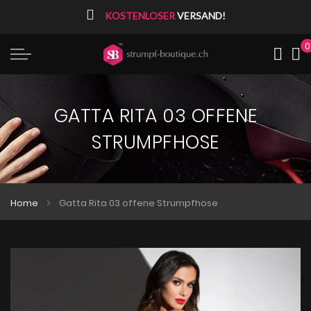
⠀
KOSTENLOSER
VERSAND!
0
Me
GATTA RITA 03 OFFENE
STRUMPFHOSE
Home
Gatta Rita 03 offene Strumpfhose
Zum
Zum
Ende
Anfang
der
der
Bildgalerie
Bildgalerie