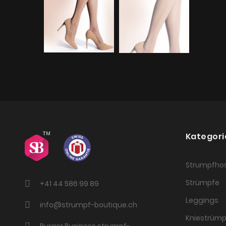
Kategori
Strumpfho
Strümpfe
+41 44 586 99 89
Leggings
info@strumpf-boutique.ch
Kniestrümp
Burger Business strumpf-