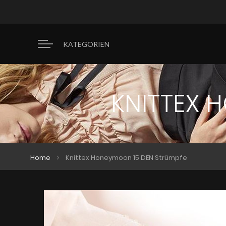
KATEGORIEN
KNITTEX 
Home
Knittex Honeymoon 15 DEN Strümpfe
Zum
Zum
Ende
Anfang
der
der