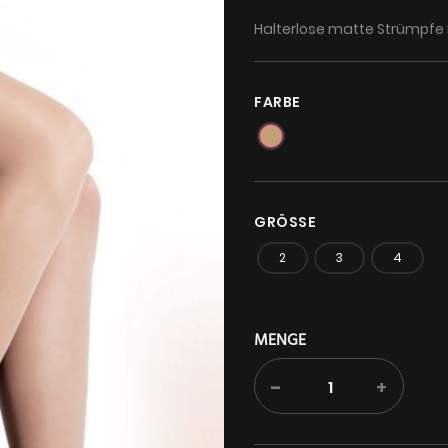
Halterlose matte Strümpfe m
FARBE
GRÖSSE
2
3
4
MENGE
-
+