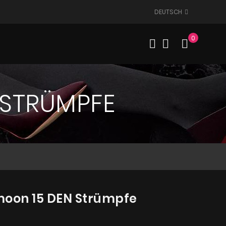
DEUTSCH
0
Mein W
 STRÜMPFE
moon 15 DEN Strümpfe