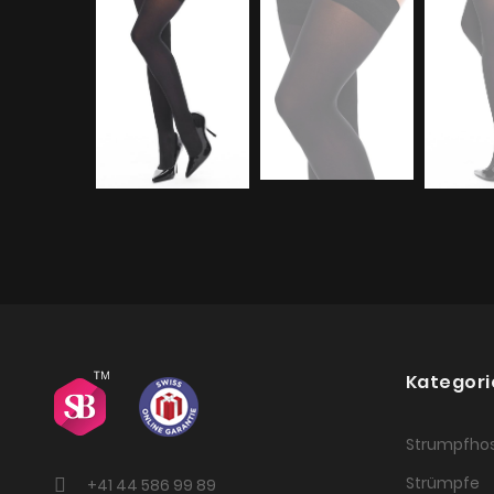
Kategori
Strumpfho
Strümpfe
+41 44 586 99 89