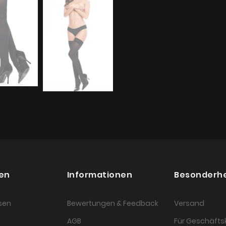
en
Informationen
Besonderh
sen
Bewertungen & Feedback
Versand
AGB
Für Geschäft