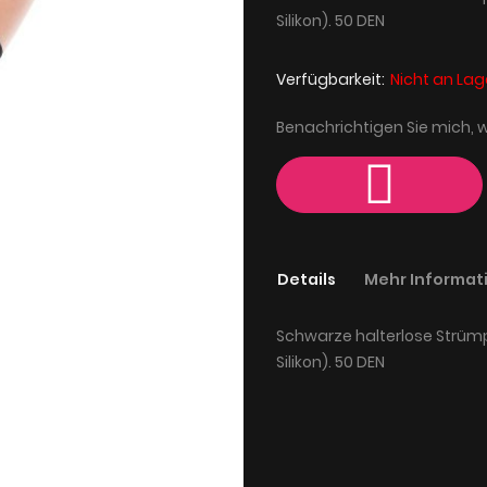
Silikon). 50 DEN
Verfügbarkeit:
Nicht an Lag
Benachrichtigen Sie mich, 
Details
Mehr Informat
Schwarze halterlose Strüm
Silikon). 50 DEN