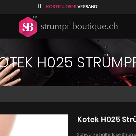
⠀
KOSTENLOSER
VERSAND!
OTEK H025 STRÜMP
Kotek H025 St
Schwarze halterlose Strüm