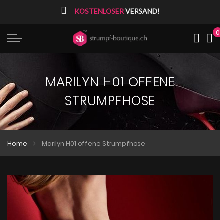
⠀
KOSTENLOSER
VERSAND!
0
Me
MARILYN H01 OFFENE
STRUMPFHOSE
Home
Marilyn H01 offene Strumpfhose
Zum
Zum
Ende
Anfang
der
der
Bildgalerie
Bildgalerie