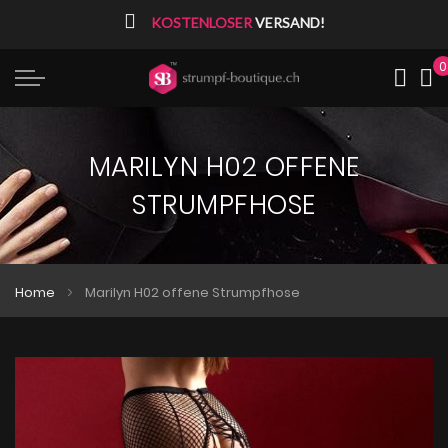
⠀
KOSTENLOSER
VERSAND!
0
Me
MARILYN H02 OFFENE
STRUMPFHOSE
Home
Marilyn H02 offene Strumpfhose
Zum
Zum
Ende
Anfang
der
der
Bildgalerie
Bildgalerie