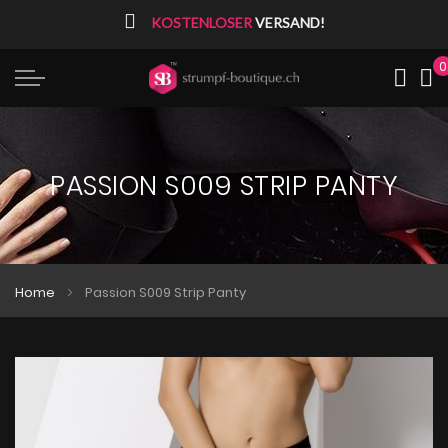
⠀
KOSTENLOSER
VERSAND!
0
Me
PASSION S009 STRIP PANTY
Home
Passion S009 Strip Panty
Zum
Zum
Ende
Anfang
der
der
Bildgalerie
Bildgalerie