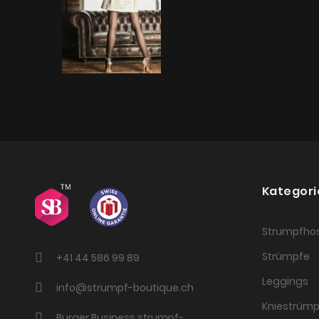
Kategori
Strumpfho
Strümpfe
+41 44 586 99 89
Leggings
info@strumpf-boutique.ch
Kniestrümp
Burger Business strumpf-