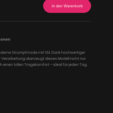
In den Warenkorb
ionen
oderne Strumpfmode mit Stil. Dank hochwertiger
r Verarbeitung überzeugt dieses Modell nicht nur
h einen tollen Tragekomfort – ideal für jeden Tag.