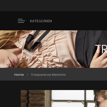
KATEGORIEN
T
Home
Trasparenze Melanitis
Zum
Zum
Ende
Anfang
der
der