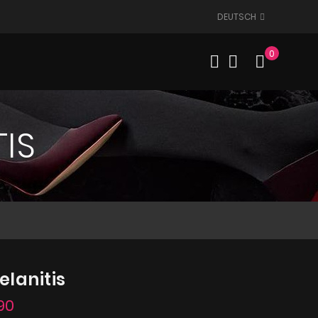
DEUTSCH
0
Mein W
IS
lanitis
90